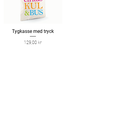
Snabbvisning
Tygkasse med tryck
Pris
129,00 kr
0 - 17.00