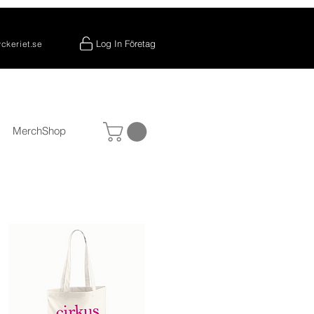
Log In Företag
yckeriet.se
MerchShop