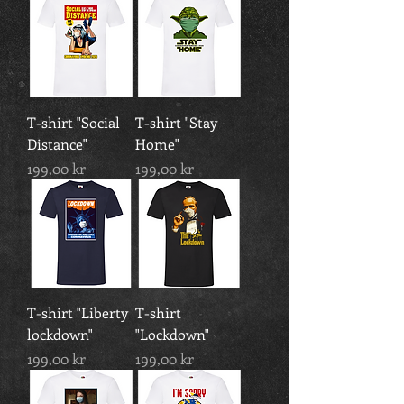
T-shirt "Social
T-shirt "Stay
Distance"
Home"
Pris
Pris
199,00 kr
199,00 kr
T-shirt "Liberty
T-shirt
lockdown"
"Lockdown"
Pris
Pris
199,00 kr
199,00 kr