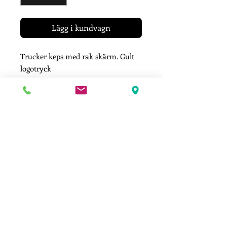
Lägg i kundvagn
Trucker keps med rak skärm. Gult
logotryck
Onesize
Färg: Svart
Leveransinformation
Ditt plagg trycks efter att du lagt din
beställning.
Därför kan det ta upp till ca
14 arbets/vardagar innan din
PROFILTRYCKERIET * Frösövägen 36 *
beställning är tryckt & färdig för
832 43 Frösön *
063 - 57 30 88
leverans. Vi meddelar dig när dina
SWISH:
123 005 2894
varor skickats/ är färdiga för
Profiltryckeriet: Butik med profil, arbets &
avhämtning
träningskläder. Profilprodukter med