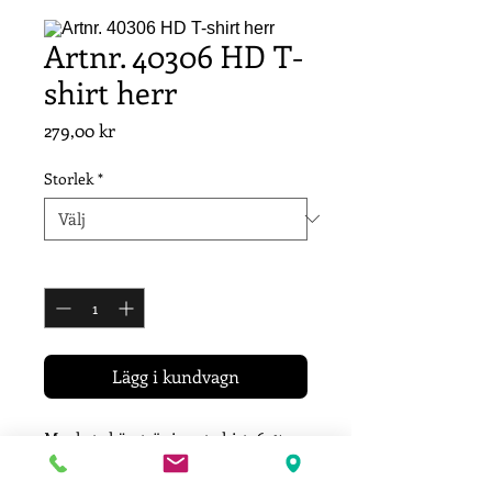
Artnr. 40306 HD T-
shirt herr
Pris
279,00 kr
Storlek
*
Antal
*
Lägg i kundvagn
Mycket skön tränings t-shirt. 65%
polyester/ 35% bomull