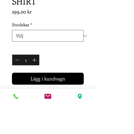
SHIRT
Pris
299,00 kr
Storlekar
*
Antal
*
Lägg i kundvagn
Mycket skön T-shirt med i
återvunnet material.
60% återvunnen organiskt odlad
bomull
& 40% polyester återvunnet av pet-
flaskor