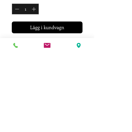
Lägg i kundvagn
Svart midjeväska med 3st fack
Leverans
Leveranstid ca 6-8 arbetsdagar
PROFILTRYCKERIET * Frösövägen 36 *
832 43 Frösön *
063 - 57 30 88
SWISH:
123 005 2894
Profiltryckeriet: Butik med profil, arbets &
träningskläder. Profilprodukter med
tryck. Tryckeri.