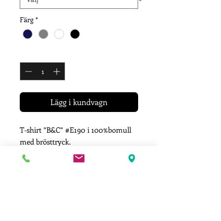
Färg
*
Antal
*
Lägg i kundvagn
T-shirt ”B&C” #E190 i 100%bomull
med brösttryck.
190gr/m2.
Färg: Navy Blue, Bottle Green, Dark
Grey
Storlekar från XS - 3XL
Leveransinformation