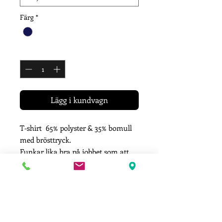
Färg
*
Antal
*
Lägg i kundvagn
T-shirt 65% polyster & 35% bomull
med brösttryck.
Funkar lika bra på jobbet som att
träna i.
160gr/m2.
Unisexstorlekar från S - XXL