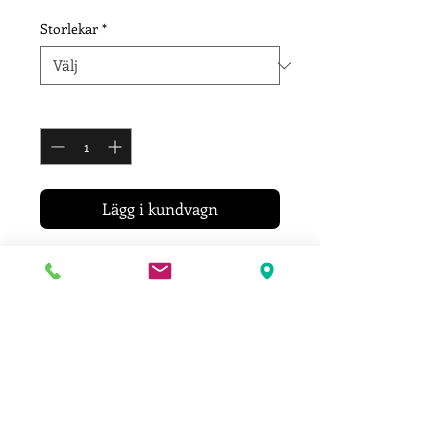
Storlekar
*
Antal
*
Lägg i kundvagn
T-shirt i 100% bomull med bröst &
ryggtryck
Storlekar från XS - 3XL
Leveransinformation
Ditt plagg trycks efter att du lagt din
beställning.