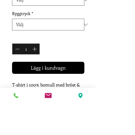
Ryggtryck
*
Antal
*
Lägg i kundvagn
T-shirt i 100% bomull med bröst &
ryggtryck.
Välj ett av tre ryggtryck.
Färg: Navy.
Storlekar från XS - 5XL
Leveransinformation