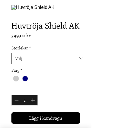
Huvtröja Shield AK
Pris
399,00 kr
Storlekar
*
Färg
*
Antal
*
Lägg i kundvagn