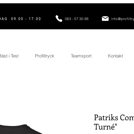
063 - 57 30 88
info@profiltr
AG 09.00 - 17.00
Bäst i Test
Profiltryck
Teamsport
Kontakt
Patriks Com
Turné"