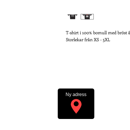
T-shirt i 100% bomull med bröst &
Storlekar från XS - 5XL
Ny adress
PROFILTRYCKERIET
SWISH: 123 005 
Profiltryckeriet: 
med tryck. Trycker