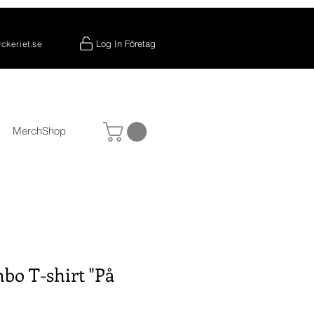
Log In Företag
yckeriet.se
MerchShop
bo T-shirt "På