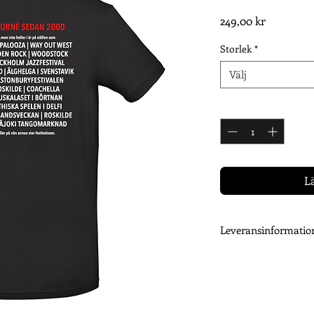
Pris
249,00 kr
Storlek
*
Välj
Antal
*
L
Leveransinformatio
Ditt plagg trycks efter
Därför kan det ta upp 
beställning är tryckt 
dig när dina varor sk