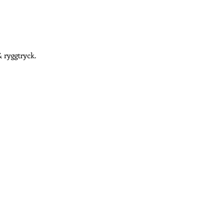
 ryggtryck.
Måndag - Fredag
09.0
 * Frösövägen 36 * 832 43 Frösön * 063 - 57 30 88
2894
Butik med profil, arbets & träningskläder. Profilprodukter
i.