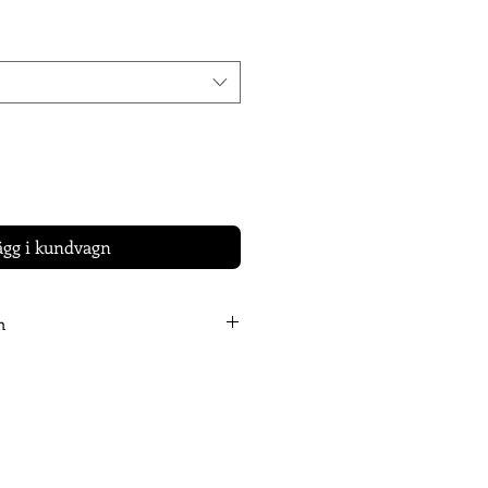
ägg i kundvagn
n
 att du lagt din beställning.
till ca 14 arbets/vardagar innan din
& färdig för leverans. Vi meddelar
ickats/ är färdiga för avhämtning