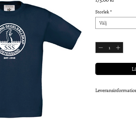
Storlek
*
Välj
Antal
*
L
Leveransinformatio
Ditt plagg trycks efter
Därför kan det ta upp 
beställning är tryckt 
dig när dina varor sk