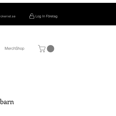
Log In Företag
yckeriet.se
MerchShop
 barn