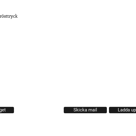
rösttryck
Måndag - Fredag
09.0
 * Frösövägen 36 * 832 43 Frösön * 063 - 57 30 88
2894
Butik med profil, arbets & träningskläder. Profilprodukter
i.
get
Skicka mail
Ladda upp
GDPR Köpvillkor