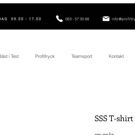
063 - 57 30 88
info@profiltr
AG 09.00 - 17.00
Bäst i Test
Profiltryck
Teamsport
Kontakt
SSS T-shirt
Pris
175,00 kr