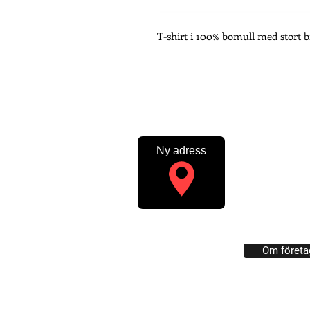
T-shirt i 100% bomull med stort b
Ny adress
PROFILTRYCKERIET
SWISH: 123 005 
Profiltryckeriet: 
med tryck. Trycker
Om företa