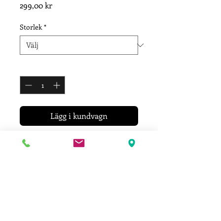
Pris
299,00 kr
Storlek
*
Antal
*
Lägg i kundvagn
T-shirt i 100% bomull med bröst &
ryggtryck.
Barn & vuxenstorlekar.
Frakt & leveransinformation
Ditt plagg trycks efter att du lagt din