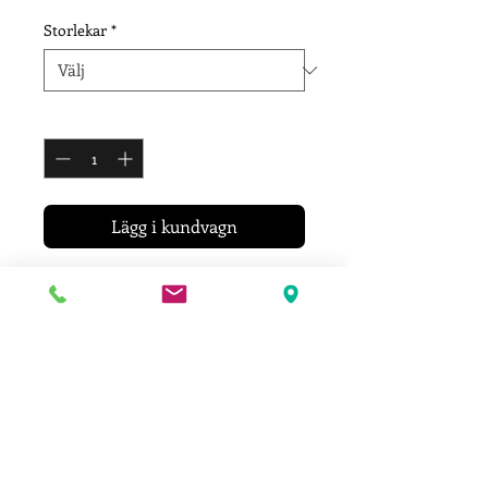
Storlekar
*
Antal
*
Lägg i kundvagn
T-shirt i 100% bomull med
brösttryck
Herr & Damstorlekar
Leveransinformation
Ditt plagg trycks efter att du lagt din
beställning.