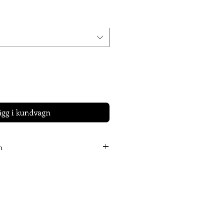
ägg i kundvagn
n
 att du lagt din beställning.
till ca 14 arbets/vardagar innan din
& färdig för leverans. Vi meddelar
ickats/ är färdiga för avhämtning