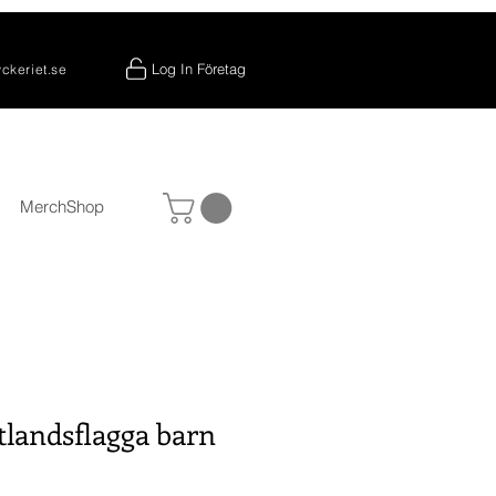
Log In Företag
yckeriet.se
MerchShop
tlandsflagga barn