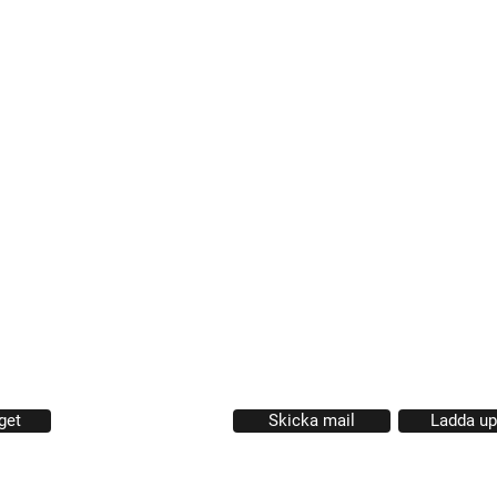
Måndag - Fredag
09.0
 * Frösövägen 36 * 832 43 Frösön * 063 - 57 30 88
2894
Butik med profil, arbets & träningskläder. Profilprodukter
i.
get
Skicka mail
Ladda upp
GDPR Köpvillkor