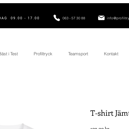
063 - 57 30 88
info@profiltr
AG 09.00 - 17.00
Bäst i Test
Profiltryck
Teamsport
Kontakt
T-shirt Jäm
Pris
109,00 kr