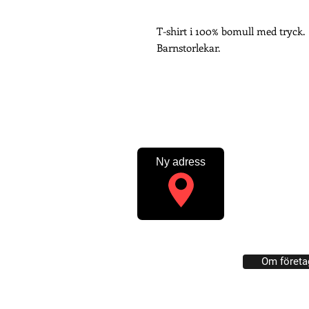
T-shirt i 100% bomull med tryck.
Barnstorlekar.
Ny adress
PROFILTRYCKERIET
SWISH: 123 005 
Profiltryckeriet: 
med tryck. Trycker
Om företa