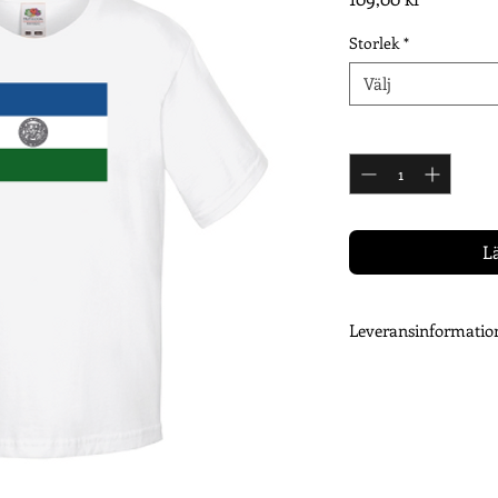
Storlek
*
Välj
Antal
*
L
Leveransinformatio
Ditt plagg trycks efter
Därför kan det ta upp 
beställning är tryckt 
dig när dina varor sk