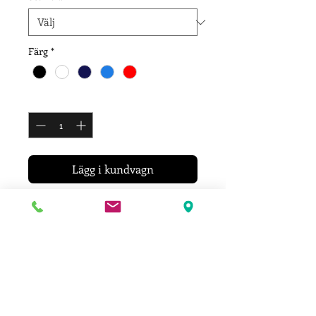
Färg
*
Antal
*
Lägg i kundvagn
T-shirt i 100% bomull med bröst &
ryggtryck.
Finns i storlekar från XS - 3XL
Leveransinformation
Ditt plagg trycks efter att du lagt din