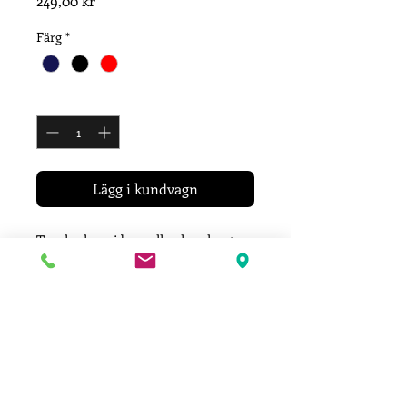
249,00 kr
Färg
*
Antal
*
Lägg i kundvagn
Truckerkeps i bomull och polyester
med tryck.
6-panel
One Size
Leveransinformation
Ditt plagg trycks efter att du lagt din